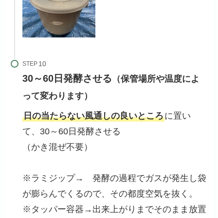
STEP
30～60日発酵させる
（保管場所や温度によ
って変わります）
日の当たらない風通しの良いところ
に置い
て、30～60日発酵させる
（かき混ぜ不要）
※ラミジップ→ 発酵の過程でガスが発生し袋
が膨らんでくるので、その都度空気を抜く。
※タッパー容器→出来上がりまでそのまま放置