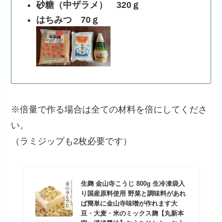
砂糖（中ザラメ） 320ｇ
はちみつ 70ｇ
※倍量で作る場合は全ての材料を倍にしてくださ
い。
（ラミジップも2枚必要です）
生麹 金山寺こうじ 800g 生冷凍袋入
り国産原料使用 野菜と調味料があれ
ば簡単に金山寺味噌が作れます大
豆・大麦・米のミックス麹【丸新本