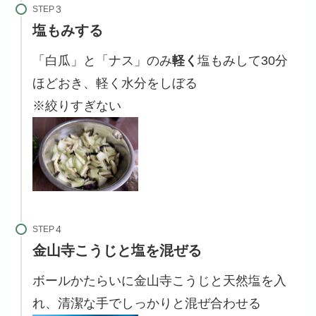
STEP
塩もみする
「白瓜」と「ナス」のみ
軽く
塩もみして30分
ほどおき、軽く水分をしぼる
※絞りすぎない
STEP
金山寺こうじと塩を混ぜる
ボールかたらいに金山寺こうじと天然塩を入
れ、清潔な手でしっかりと混ぜ合わせる