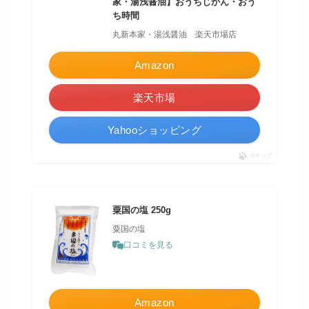
家・湯浅醤油】おうちじかん・おう
ち時間
丸新本家・湯浅醤油 楽天市場店
Amazon
楽天市場
Yahooショッピング
ポチップ
粟国の塩 250g
粟国の塩
口コミを見る
Amazon