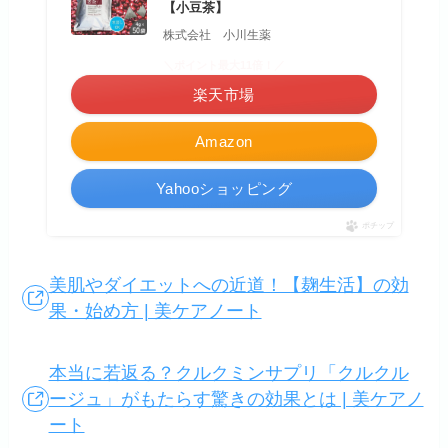
【小豆茶】
株式会社 小川生薬
＼ポイント最大11倍！／
楽天市場
Amazon
Yahooショッピング
ポチップ
美肌やダイエットへの近道！【麹生活】の効
果・始め方 | 美ケアノート
本当に若返る？クルクミンサプリ「クルクル
ージュ」がもたらす驚きの効果とは | 美ケアノ
ート