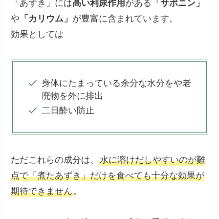
「あずき」
には
高い利尿作用
があ
る
「サポニン」
や
「カリウム」
が豊富に含まれてい
ます。
効果としては
身体にたまっている余分な水分をや老
廃物を外に排出
二日酔い防止
ただこれらの成分は、
水に溶けだしやすいのが難
点で「煮たあずき」だけを食べても十分な効果が
期待できません
。