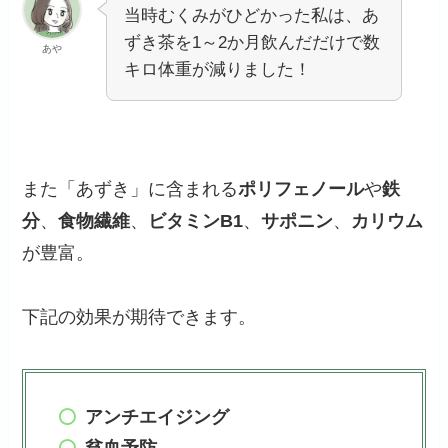
当時むくみがひどかった私は、あ
ずき茶を1～2か月飲んだだけで数
あや
キロ体重が減りました！
また「あずき」に含まれる
ポリフェノール
や
鉄
分
、
食物繊維
、
ビタミンB1
、
サポニン
、
カリウム
が豊富。
下記の効果が期待できます。
アンチエイジング
貧血予防