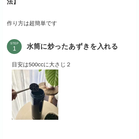
法】
作り方は超簡単です
STEP
水筒に炒ったあずきを入れる
目安は500ccに大さじ２