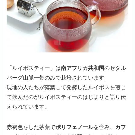
「ルイボスティー」は
南アフリカ共和国
のセダル
バーグ山脈一帯のみで栽培されています。
現地の人たちが落葉して発酵したルイボスを煎じ
て飲んだのがルイボスティーのはじまりと語り伝
えられています。
赤褐色をした茶葉で
ポリフェノール
を含み、
カフ