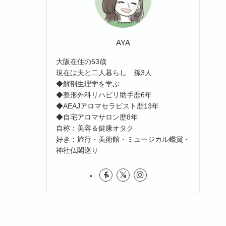
AYA
大阪在住の53歳
現在は夫と二人暮らし 孫3人
◆解剖生理学を学ぶ
◆整形外科リハビリ助手歴6年
◆AEAJアロマセラピスト歴13年
◆自宅アロマサロン歴8年
自称：美容＆健康オタク
好き：旅行・美術館・ミュージカル鑑賞・
神社仏閣巡り