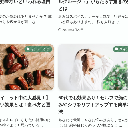
効果ないといわれる理由
ルクルージュ」がもたらす驚きの
とは
髪のお悩みはありませんか？ 歳
最近はスパイスカレーが人気で、行列が
りや広がりが気にな...
いる店もありますね。 私も大好きで、...
2024年3月22日
インナーケア
スキ
イエット中の人必見！】
50代でも効果あり！セルフで顔の
い効果とは！食べ方と選
みやシワをリフトアップする簡単
法
きゃキレイになりたい健康のた
あなたは最近こんなお悩みはありませんか
控えようと思っている...
うれい線や目じりのシワが気になる ...