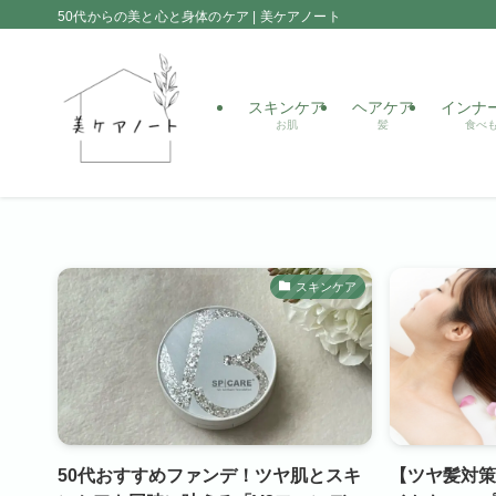
50代からの美と心と身体のケア | 美ケアノート
スキンケア
ヘアケア
インナ
お肌
髪
食べ
スキンケア
50代おすすめファンデ！ツヤ肌とスキ
【ツヤ髪対策