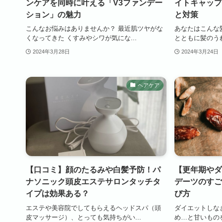
ンケアを同時に叶える「V3ファンデー
イトキャップ
ション」の魅力
と対策
こんなお悩みはありませんか？ 最近肌ツヤがな
あなたはこんな
くなってきた くすみやシワが気にな...
とともに髪のうね
2024年3月28日
2024年3月24日
ヘアケア
【口コミ】顔のたるみや白髪予防！パ
【更年期やダ
ナソニック頭皮エステサロンタッチタ
デーツのすご
イプは効果ある？
び方
エステや美容院でしてもらえるヘッドスパ（頭
ダイエットしな
皮マッサージ）、とっても気持ちがい...
め…と甘いものを