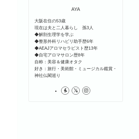
AYA
大阪在住の53歳
現在は夫と二人暮らし 孫3人
◆解剖生理学を学ぶ
◆整形外科リハビリ助手歴6年
◆AEAJアロマセラピスト歴13年
◆自宅アロマサロン歴8年
自称：美容＆健康オタク
好き：旅行・美術館・ミュージカル鑑賞・
神社仏閣巡り